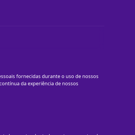
essoais fornecidas durante o uso de nossos
 contínua da experiência de nossos