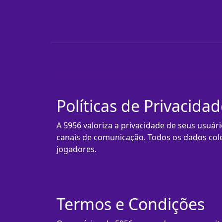
Políticas de Privacida
A 5956 valoriza a privacidade de seus usuá
canais de comunicação. Todos os dados cole
jogadores.
Termos e Condições