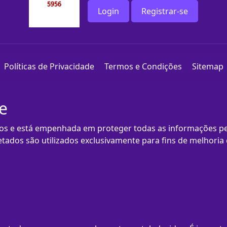
Login
Registrar-se
Políticas de Privacidade
Termos e Condições
Sitemap
de
rios e está empenhada em proteger todas as informações p
tados são utilizados exclusivamente para fins de melhoria