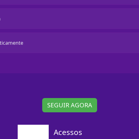
a
aticamente
SEGUIR AGORA
Acessos