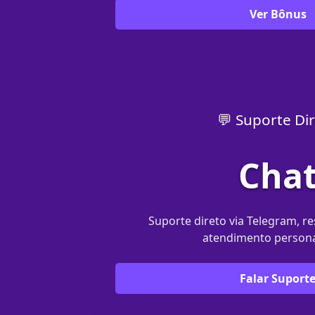
Ver Bônus
💬 Suporte Di
Cha
Suporte direto via Telegram, r
atendimento persona
Falar Suport