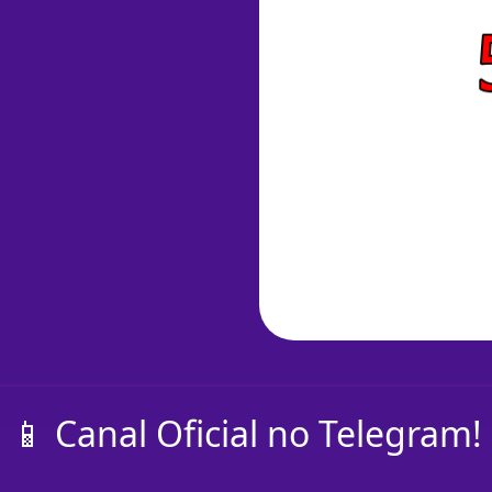
📱 Canal Oficial no Telegram!