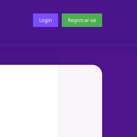
Login
Registrar-se