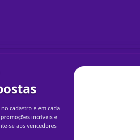
postas
 no cadastro e em cada
 promoções incríveis e
unte-se aos vencedores