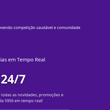
omovendo competição saudável e comunidade
cias em Tempo Real
24/7
e todas as novidades, promoções e
da 5956 em tempo real!