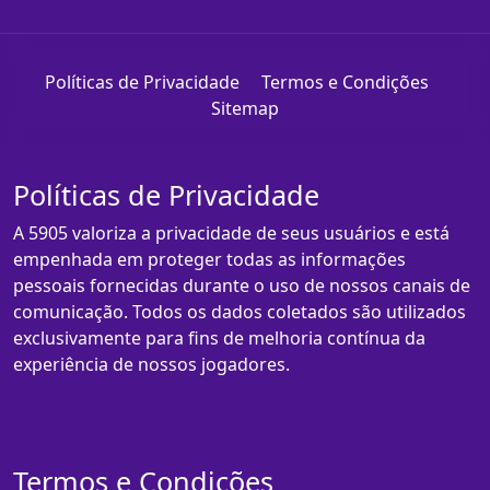
Políticas de Privacidade
Termos e Condições
Sitemap
Políticas de Privacidade
A 5905 valoriza a privacidade de seus usuários e está
empenhada em proteger todas as informações
pessoais fornecidas durante o uso de nossos canais de
comunicação. Todos os dados coletados são utilizados
exclusivamente para fins de melhoria contínua da
experiência de nossos jogadores.
Termos e Condições