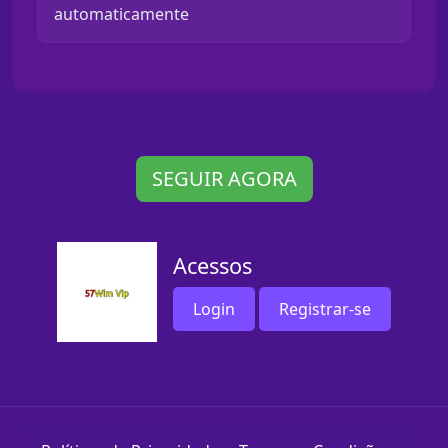
automaticamente
SEGUIR AGORA
Acessos
Login
Registrar-se