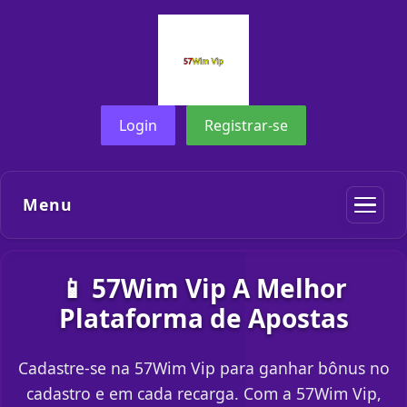
Login
Registrar-se
Menu
📱 57Wim Vip A Melhor
Plataforma de Apostas
Cadastre-se na 57Wim Vip para ganhar bônus no
cadastro e em cada recarga. Com a 57Wim Vip,