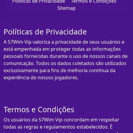
Políticas de Privacidade
Termos e Condições
Sitemap
Políticas de Privacidade
A 57Wim Vip valoriza a privacidade de seus usuários e
está empenhada em proteger todas as informações
pessoais fornecidas durante o uso de nossos canais de
comunicação. Todos os dados coletados são utilizados
exclusivamente para fins de melhoria contínua da
experiência de nossos jogadores.
Termos e Condições
Os usuários da 57Wim Vip concordam em respeitar
todas as regras e regulamentos estabelecidos. É