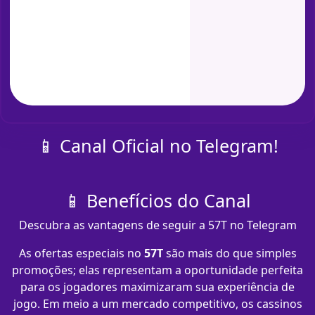
📱 Canal Oficial no Telegram!
📱 Benefícios do Canal
Descubra as vantagens de seguir a 57T no Telegram
As ofertas especiais no
57T
são mais do que simples
promoções; elas representam a oportunidade perfeita
para os jogadores maximizaram sua experiência de
jogo. Em meio a um mercado competitivo, os cassinos