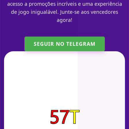
acesso a promoções incríveis e uma experiência
de jogo inigualável. Junte-se aos vencedores
agora!
SEGUIR NO TELEGRAM