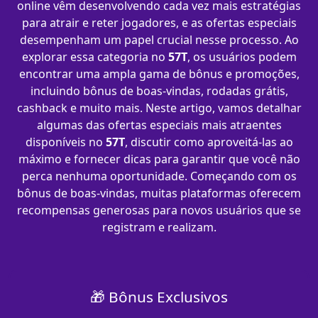
online vêm desenvolvendo cada vez mais estratégias
para atrair e reter jogadores, e as ofertas especiais
desempenham um papel crucial nesse processo. Ao
explorar essa categoria no
57T
, os usuários podem
encontrar uma ampla gama de bônus e promoções,
incluindo bônus de boas-vindas, rodadas grátis,
cashback e muito mais. Neste artigo, vamos detalhar
algumas das ofertas especiais mais atraentes
disponíveis no
57T
, discutir como aproveitá-las ao
máximo e fornecer dicas para garantir que você não
perca nenhuma oportunidade. Começando com os
bônus de boas-vindas, muitas plataformas oferecem
recompensas generosas para novos usuários que se
registram e realizam.
🎁 Bônus Exclusivos