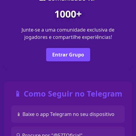
1000+
Junte-se a uma comunidade exclusiva de
jogadores e compartilhe experiências!
Entrar Grupo
📱 Como Seguir no Telegram
📱 Baixe o app Telegram no seu dispositivo
🔍 Procure por "@57TOficial"