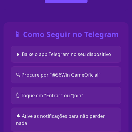
📱 Como Seguir no Telegram
📱 Baixe o app Telegram no seu dispositivo
🔍 Procure por "@56Win GameOficial"
👆 Toque em "Entrar" ou "Join"
🔔 Ative as notificações para não perder
nada