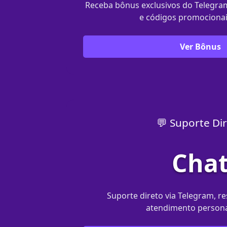
Receba bônus exclusivos do Telegra
e códigos promocionai
Ver Bônus
💬 Suporte Di
Cha
Suporte direto via Telegram, r
atendimento persona