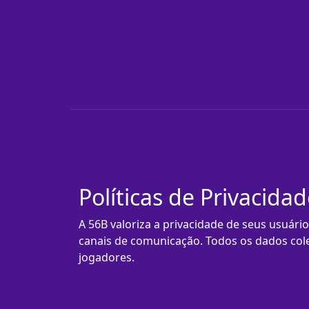
Políticas de Privacida
A 56B valoriza a privacidade de seus usuár
canais de comunicação. Todos os dados cole
jogadores.