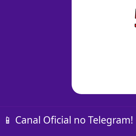
📱 Canal Oficial no Telegram!