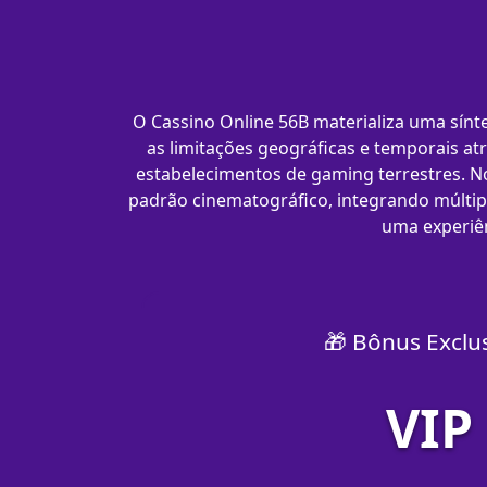
O Cassino Online 56B materializa uma sínte
as limitações geográficas e temporais atr
estabelecimentos de gaming terrestres. No
padrão cinematográfico, integrando múltipl
uma experiên
🎁 Bônus Exclu
VIP