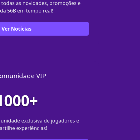
e todas as novidades, promoções e
 da 56B em tempo real!
Ver Notícias
Comunidade VIP
1000+
unidade exclusiva de jogadores e
rtilhe experiências!