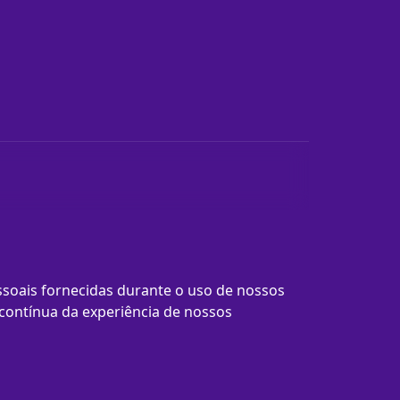
ssoais fornecidas durante o uso de nossos
 contínua da experiência de nossos