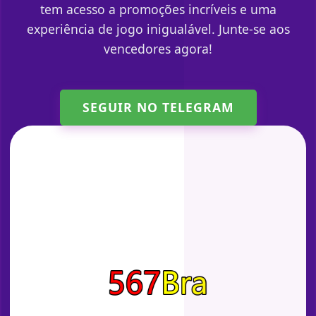
tem acesso a promoções incríveis e uma
experiência de jogo inigualável. Junte-se aos
vencedores agora!
SEGUIR NO TELEGRAM