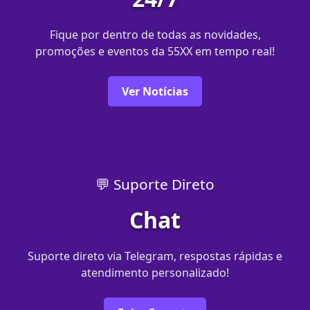
Fique por dentro de todas as novidades,
promoções e eventos da 55XX em tempo real!
Ver Notícias
💬 Suporte Direto
Chat
Suporte direto via Telegram, respostas rápidas e
atendimento personalizado!