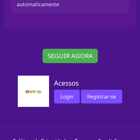
automaticamente
SEGUIR AGORA
Acessos
Login
Registrar-se