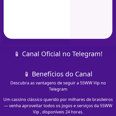
📱 Canal Oficial no Telegram!
📱 Benefícios do Canal
Descubra as vantagens de seguir a 55WW Vip no
Telegram
Um cassino clássico querido por milhares de brasileiros
— venha aproveitar todos os jogos e serviços da 55WW
Vip , disponíveis 24 horas.