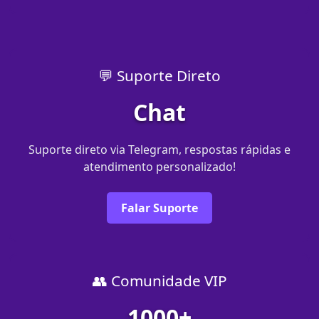
💬 Suporte Direto
Chat
Suporte direto via Telegram, respostas rápidas e
atendimento personalizado!
Falar Suporte
👥 Comunidade VIP
1000+