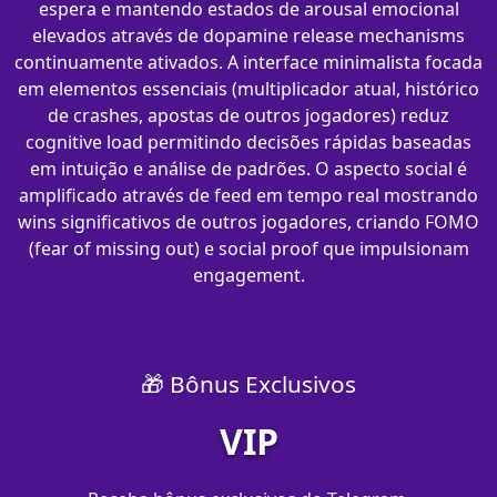
espera e mantendo estados de arousal emocional
elevados através de dopamine release mechanisms
continuamente ativados. A interface minimalista focada
em elementos essenciais (multiplicador atual, histórico
de crashes, apostas de outros jogadores) reduz
cognitive load permitindo decisões rápidas baseadas
em intuição e análise de padrões. O aspecto social é
amplificado através de feed em tempo real mostrando
wins significativos de outros jogadores, criando FOMO
(fear of missing out) e social proof que impulsionam
engagement.
🎁 Bônus Exclusivos
VIP