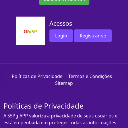
Acessos
Login
Registrar-se
Políticas de Privacidade
Termos e Condições
Sitemap
Políticas de Privacidade
A 55Pg APP valoriza a privacidade de seus usuários e
está empenhada em proteger todas as informações