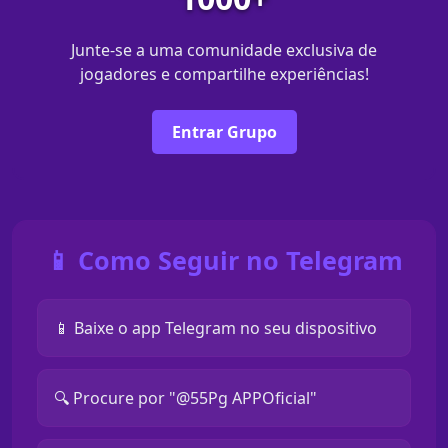
Junte-se a uma comunidade exclusiva de
jogadores e compartilhe experiências!
Entrar Grupo
📱 Como Seguir no Telegram
📱 Baixe o app Telegram no seu dispositivo
🔍 Procure por "@55Pg APPOficial"