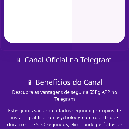
📱 Canal Oficial no Telegram!
📱 Benefícios do Canal
Descubra as vantagens de seguir a 55Pg APP no
Telegram
Estes jogos são arquitetados segundo princípios de
instant gratification psychology, com rounds que
duram entre 5-30 segundos, eliminando períodos de