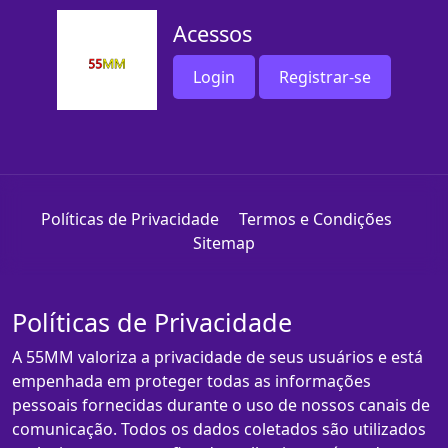
Acessos
Login
Registrar-se
Políticas de Privacidade
Termos e Condições
Sitemap
Políticas de Privacidade
A 55MM valoriza a privacidade de seus usuários e está
empenhada em proteger todas as informações
pessoais fornecidas durante o uso de nossos canais de
comunicação. Todos os dados coletados são utilizados