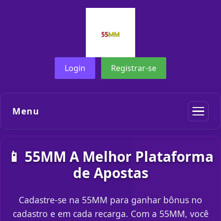
Login
Registrar-se
Menu
📱 55MM A Melhor Plataforma
de Apostas
Cadastre-se na 55MM para ganhar bônus no
cadastro e em cada recarga. Com a 55MM, você