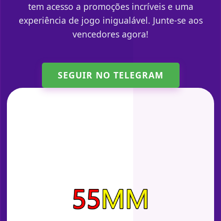
tem acesso a promoções incríveis e uma
experiência de jogo inigualável. Junte-se aos
vencedores agora!
SEGUIR NO TELEGRAM