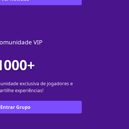
Comunidade VIP
1000+
unidade exclusiva de jogadores e
rtilhe experiências!
Entrar Grupo