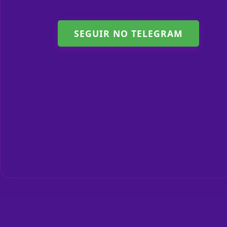
SEGUIR NO TELEGRAM