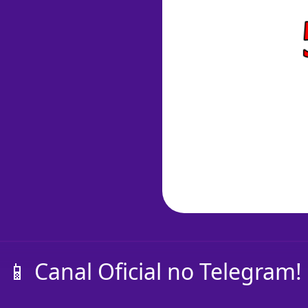
📱 Canal Oficial no Telegram!