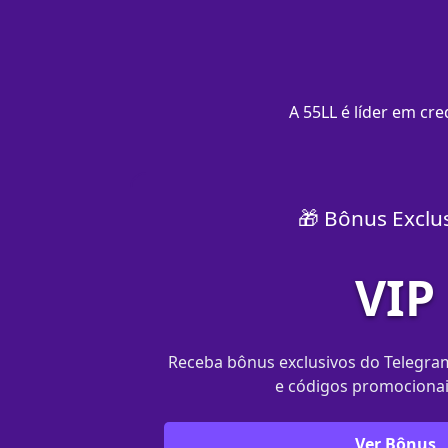
A 55LL é líder em c
🎁 Bônus Exclu
VIP
Receba bônus exclusivos do Telegra
e códigos promocionai
Ver Bônus