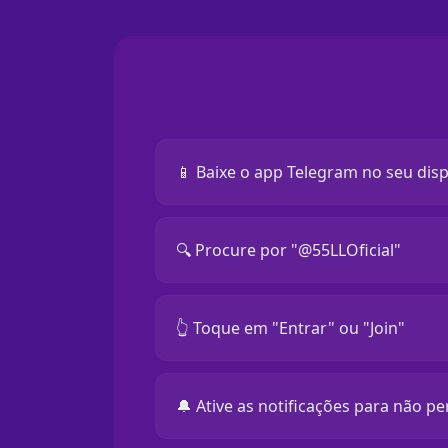
📱 Baixe o app Telegram no seu disp
🔍 Procure por "@55LLOficial"
👆 Toque em "Entrar" ou "Join"
🔔 Ative as notificações para não p