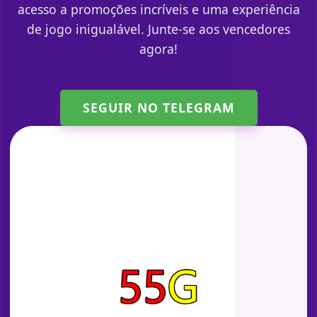
acesso a promoções incríveis e uma experiência
de jogo inigualável. Junte-se aos vencedores
agora!
SEGUIR NO TELEGRAM