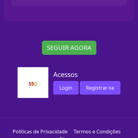
SEGUIR AGORA
Acessos
Login
Registrar-se
Políticas de Privacidade
Termos e Condições