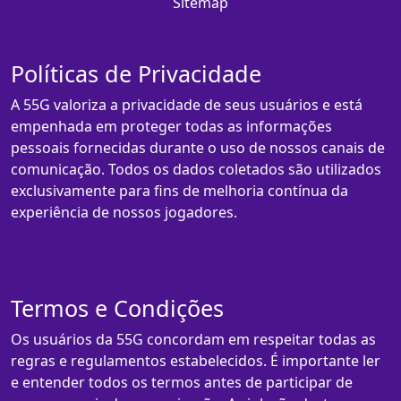
Sitemap
Políticas de Privacidade
A 55G valoriza a privacidade de seus usuários e está
empenhada em proteger todas as informações
pessoais fornecidas durante o uso de nossos canais de
comunicação. Todos os dados coletados são utilizados
exclusivamente para fins de melhoria contínua da
experiência de nossos jogadores.
Termos e Condições
Os usuários da 55G concordam em respeitar todas as
regras e regulamentos estabelecidos. É importante ler
e entender todos os termos antes de participar de