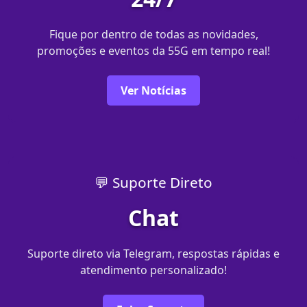
Fique por dentro de todas as novidades,
promoções e eventos da 55G em tempo real!
Ver Notícias
💬 Suporte Direto
Chat
Suporte direto via Telegram, respostas rápidas e
atendimento personalizado!