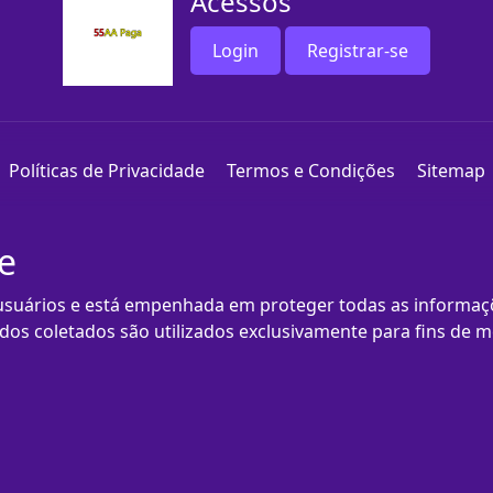
Acessos
Login
Registrar-se
Políticas de Privacidade
Termos e Condições
Sitemap
de
 usuários e está empenhada em proteger todas as informaç
os coletados são utilizados exclusivamente para fins de m