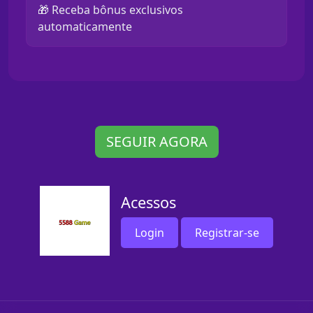
🎁 Receba bônus exclusivos
automaticamente
SEGUIR AGORA
Acessos
Login
Registrar-se