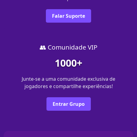
Falar Suporte
👥 Comunidade VIP
1000+
Junte-se a uma comunidade exclusiva de
jogadores e compartilhe experiências!
Entrar Grupo