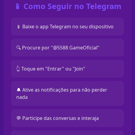
📱 Como Seguir no Telegram
📱 Baixe o app Telegram no seu dispositivo
🔍 Procure por "@5588 GameOficial"
👆 Toque em "Entrar" ou "Join"
🔔 Ative as notificações para não perder
nada
💬 Participe das conversas e interaja