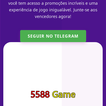
você tem acesso a promoções incríveis e uma
experiência de jogo inigualável. Junte-se aos
vencedores agora!
SEGUIR NO TELEGRAM