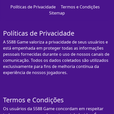
Políticas de Privacidade
Termos e Condições
Sitemap
Políticas de Privacidade
A 5588 Game valoriza a privacidade de seus usuários e
está empenhada em proteger todas as informações
pessoais fornecidas durante o uso de nossos canais de
comunicação. Todos os dados coletados são utilizados
exclusivamente para fins de melhoria contínua da
experiência de nossos jogadores.
Termos e Condições
Os usuários da 5588 Game concordam em respeitar