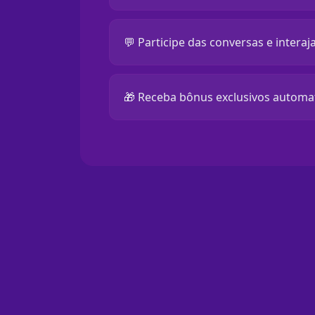
💬 Participe das conversas e interaj
🎁 Receba bônus exclusivos autom