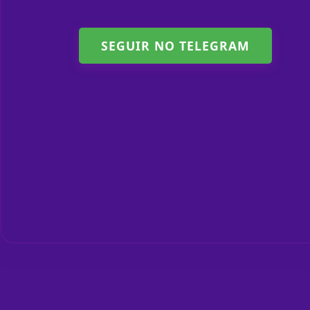
SEGUIR NO TELEGRAM