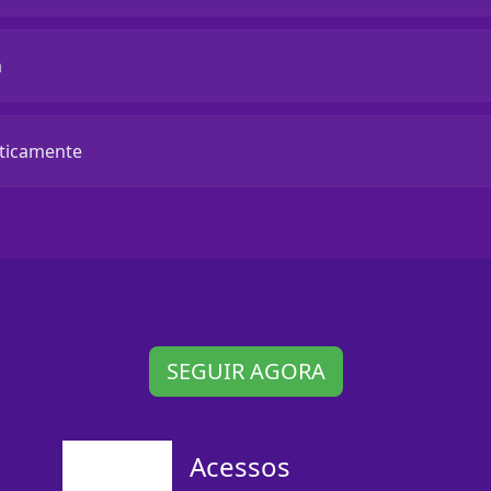
a
aticamente
SEGUIR AGORA
Acessos