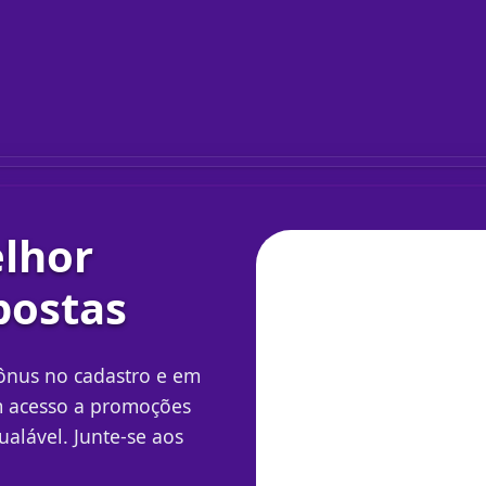
elhor
postas
ônus no cadastro e em
m acesso a promoções
ualável. Junte-se aos