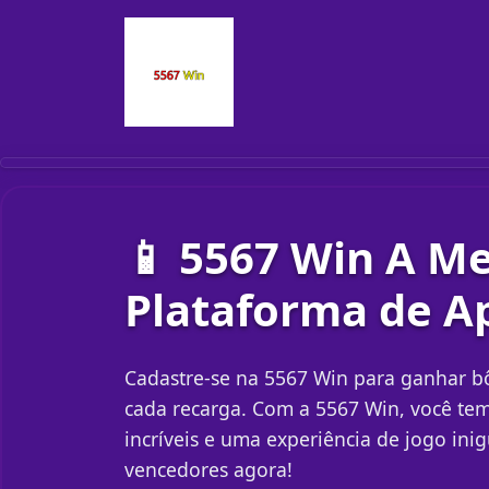
📱 5567 Win A M
Plataforma de A
Cadastre-se na 5567 Win para ganhar b
cada recarga. Com a 5567 Win, você te
incríveis e uma experiência de jogo inig
vencedores agora!