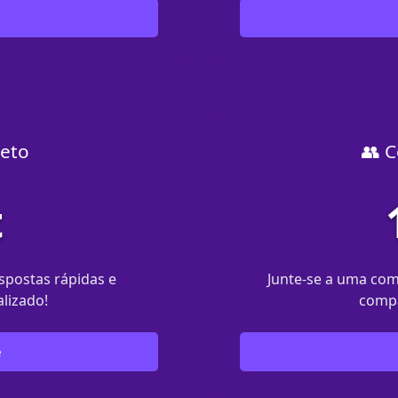
reto
👥 
t
espostas rápidas e
Junte-se a uma com
lizado!
compa
e