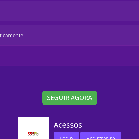
a
aticamente
SEGUIR AGORA
Acessos
Login
Registrar-se