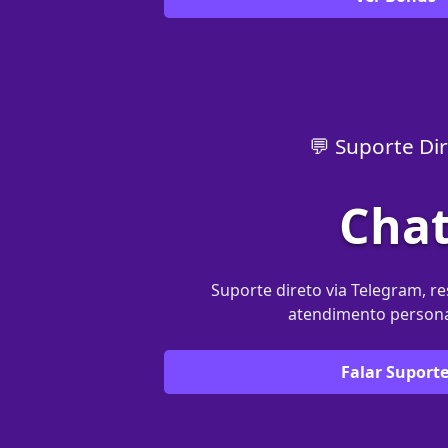
💬 Suporte Di
Cha
Suporte direto via Telegram, r
atendimento persona
Falar Suport