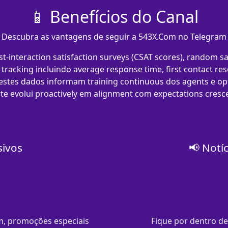
📱 Benefícios do Canal
Descubra as vantagens de seguir a 543X.Com no Telegram
t-interaction satisfaction surveys (CSAT scores), random s
tracking incluindo average response time, first contact reso
destes dados informam training continuous dos agents e o
te evolui proactively em alignment com expectations cresc
sivos
📢 Notí
m, promoções especiais
Fique por dentro d