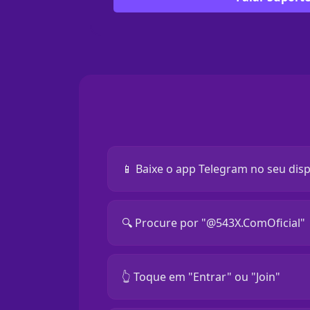
📱 Baixe o app Telegram no seu disp
🔍 Procure por "@543X.ComOficial"
👆 Toque em "Entrar" ou "Join"