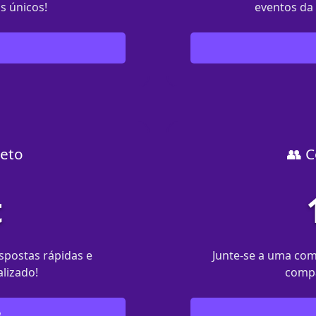
s únicos!
eventos da
reto
👥 
t
espostas rápidas e
Junte-se a uma com
lizado!
compa
e