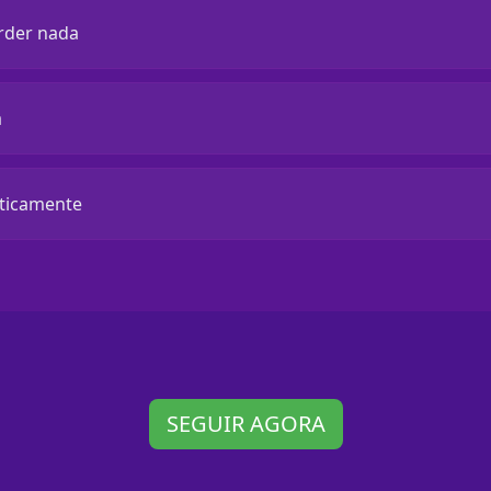
erder nada
a
aticamente
SEGUIR AGORA