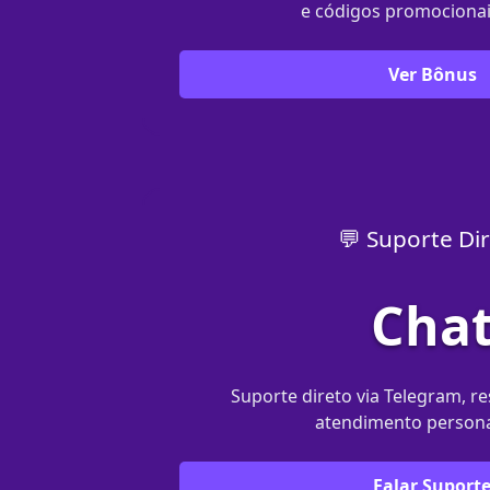
e códigos promocionai
Ver Bônus
💬 Suporte Di
Cha
Suporte direto via Telegram, r
atendimento persona
Falar Suport