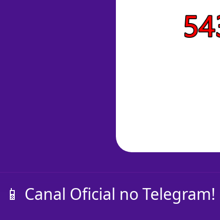
📱 Canal Oficial no Telegram!