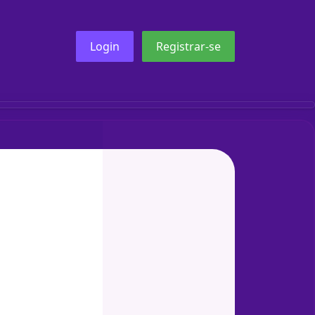
Login
Registrar-se