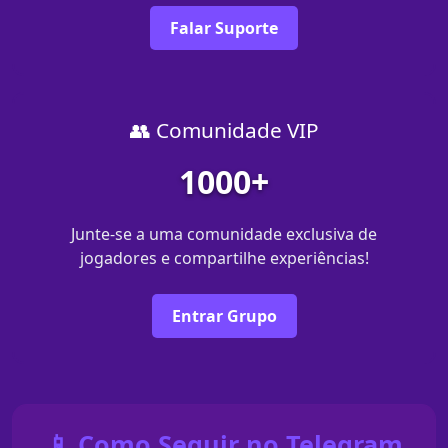
Falar Suporte
👥 Comunidade VIP
1000+
Junte-se a uma comunidade exclusiva de
jogadores e compartilhe experiências!
Entrar Grupo
📱 Como Seguir no Telegram