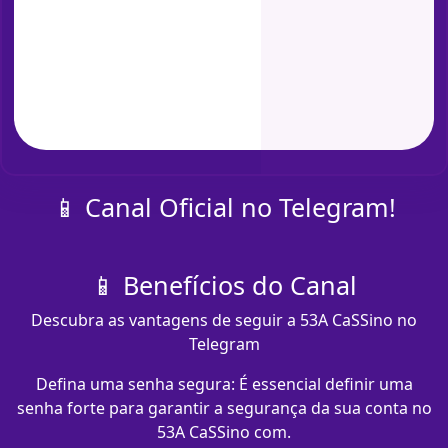
📱 Canal Oficial no Telegram!
📱 Benefícios do Canal
Descubra as vantagens de seguir a 53A CaSSino no
Telegram
Defina uma senha segura: É essencial definir uma
senha forte para garantir a segurança da sua conta no
53A CaSSino com​.