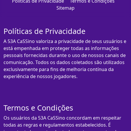
Políticas de Privacidade
Termos e Condições
Sitemap
Políticas de Privacidade
A 53A CaSSino valoriza a privacidade de seus usuários e
está empenhada em proteger todas as informações
pessoais fornecidas durante o uso de nossos canais de
comunicação. Todos os dados coletados são utilizados
exclusivamente para fins de melhoria contínua da
experiência de nossos jogadores.
Termos e Condições
Os usuários da 53A CaSSino concordam em respeitar
todas as regras e regulamentos estabelecidos. É