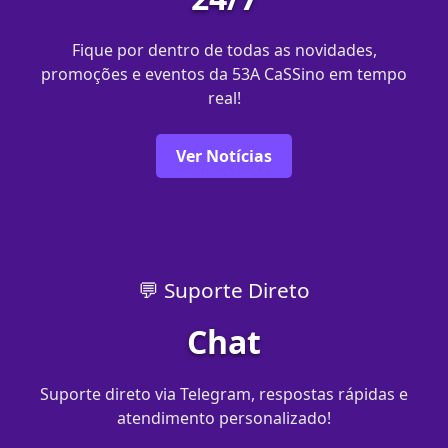
Fique por dentro de todas as novidades,
promoções e eventos da 53A CaSSino em tempo
real!
Ver Notícias
💬 Suporte Direto
Chat
Suporte direto via Telegram, respostas rápidas e
atendimento personalizado!