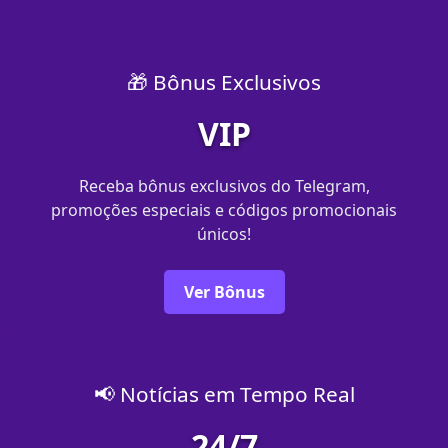
🎁 Bônus Exclusivos
VIP
Receba bônus exclusivos do Telegram,
promoções especiais e códigos promocionais
únicos!
Ver Bônus
📢 Notícias em Tempo Real
24/7