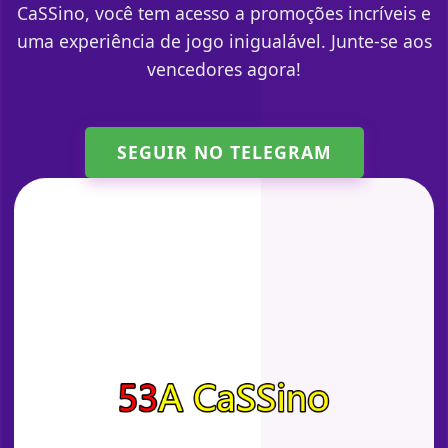
CaSSino, você tem acesso a promoções incríveis e
uma experiência de jogo inigualável. Junte-se aos
vencedores agora!
SEGUIR NO TELEGRAM