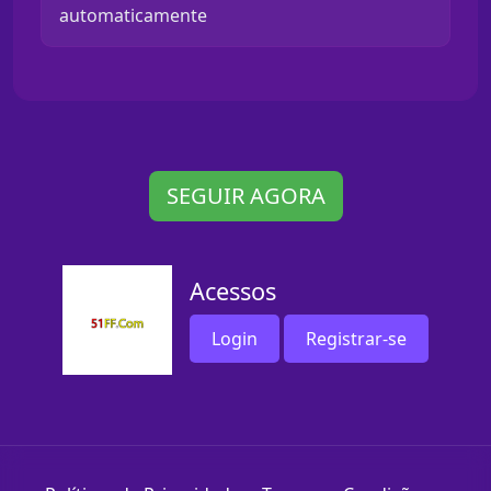
automaticamente
SEGUIR AGORA
Acessos
Login
Registrar-se