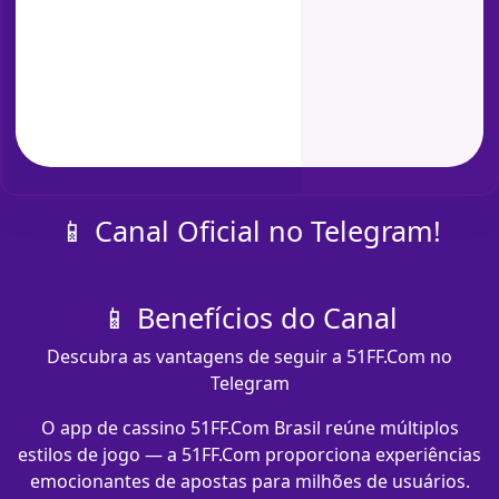
📱 Canal Oficial no Telegram!
📱 Benefícios do Canal
Descubra as vantagens de seguir a 51FF.Com no
Telegram
O app de cassino 51FF.Com Brasil reúne múltiplos
estilos de jogo — a 51FF.Com proporciona experiências
emocionantes de apostas para milhões de usuários.