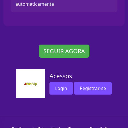
automaticamente
SEGUIR AGORA
Acessos
Login
Registrar-se