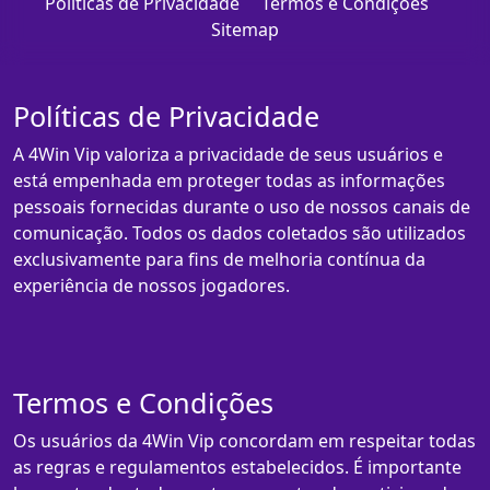
Políticas de Privacidade
Termos e Condições
Sitemap
Políticas de Privacidade
A 4Win Vip valoriza a privacidade de seus usuários e
está empenhada em proteger todas as informações
pessoais fornecidas durante o uso de nossos canais de
comunicação. Todos os dados coletados são utilizados
exclusivamente para fins de melhoria contínua da
experiência de nossos jogadores.
Termos e Condições
Os usuários da 4Win Vip concordam em respeitar todas
as regras e regulamentos estabelecidos. É importante