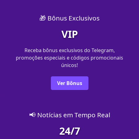
🎁 Bônus Exclusivos
VIP
Receba bônus exclusivos do Telegram,
promoções especiais e códigos promocionais
únicos!
Ver Bônus
📢 Notícias em Tempo Real
24/7