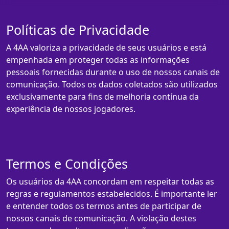
Políticas de Privacidade
A 4AA valoriza a privacidade de seus usuários e está
empenhada em proteger todas as informações
pessoais fornecidas durante o uso de nossos canais de
comunicação. Todos os dados coletados são utilizados
exclusivamente para fins de melhoria contínua da
experiência de nossos jogadores.
Termos e Condições
Os usuários da 4AA concordam em respeitar todas as
regras e regulamentos estabelecidos. É importante ler
e entender todos os termos antes de participar de
nossos canais de comunicação. A violação destes