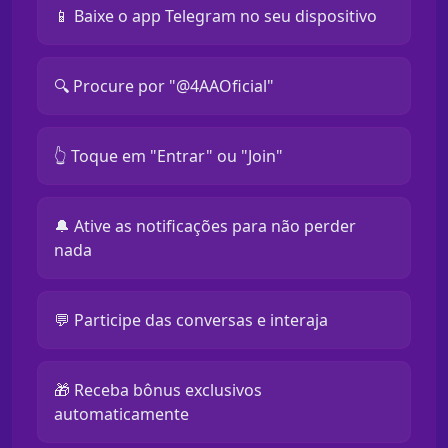
📱 Baixe o app Telegram no seu dispositivo
🔍 Procure por "@4AAOficial"
👆 Toque em "Entrar" ou "Join"
🔔 Ative as notificações para não perder
nada
💬 Participe das conversas e interaja
🎁 Receba bônus exclusivos
automaticamente