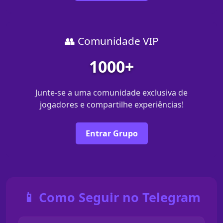
👥 Comunidade VIP
1000+
Junte-se a uma comunidade exclusiva de
jogadores e compartilhe experiências!
Entrar Grupo
📱 Como Seguir no Telegram