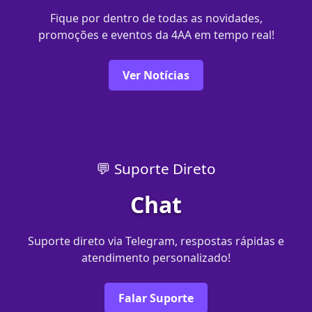
Fique por dentro de todas as novidades,
promoções e eventos da 4AA em tempo real!
Ver Notícias
💬 Suporte Direto
Chat
Suporte direto via Telegram, respostas rápidas e
atendimento personalizado!
Falar Suporte