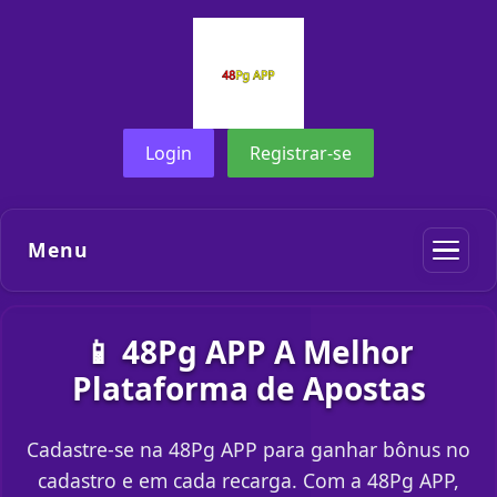
Login
Registrar-se
Menu
📱 48Pg APP A Melhor
Plataforma de Apostas
Cadastre-se na 48Pg APP para ganhar bônus no
cadastro e em cada recarga. Com a 48Pg APP,