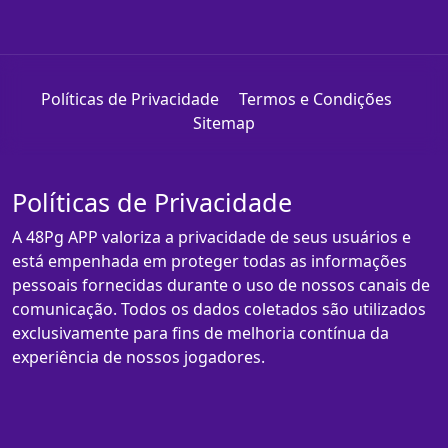
Políticas de Privacidade
Termos e Condições
Sitemap
Políticas de Privacidade
A 48Pg APP valoriza a privacidade de seus usuários e
está empenhada em proteger todas as informações
pessoais fornecidas durante o uso de nossos canais de
comunicação. Todos os dados coletados são utilizados
exclusivamente para fins de melhoria contínua da
experiência de nossos jogadores.