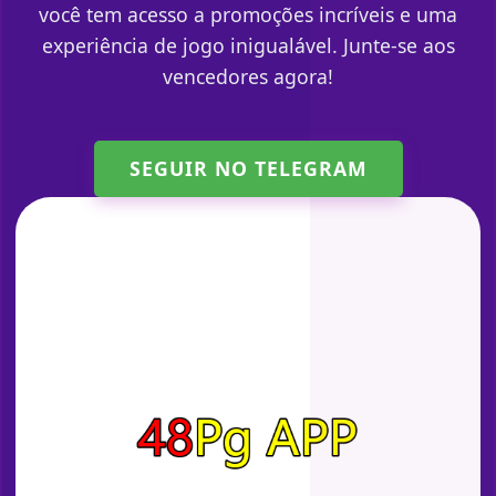
você tem acesso a promoções incríveis e uma
experiência de jogo inigualável. Junte-se aos
vencedores agora!
SEGUIR NO TELEGRAM