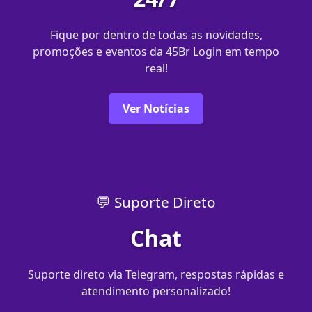
Fique por dentro de todas as novidades,
promoções e eventos da 45Br Login em tempo
real!
Ver Notícias
💬 Suporte Direto
Chat
Suporte direto via Telegram, respostas rápidas e
atendimento personalizado!