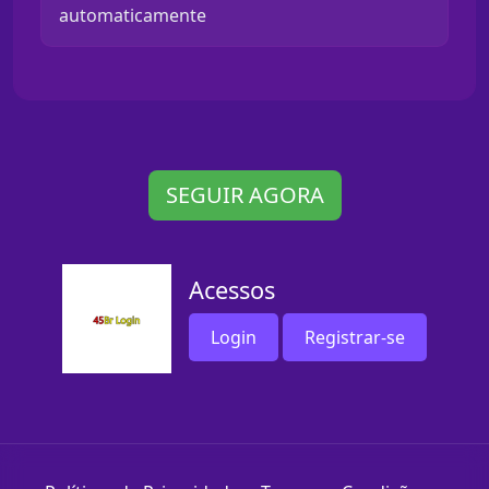
automaticamente
SEGUIR AGORA
Acessos
Login
Registrar-se