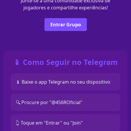
Junte-se a uma comunidade exclusiva de
jogadores e compartilhe experiências!
Entrar Grupo
📱 Como Seguir no Telegram
📱 Baixe o app Telegram no seu dispositivo
🔍 Procure por "@456ROficial"
👆 Toque em "Entrar" ou "Join"