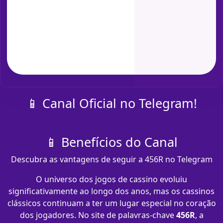
📱 Canal Oficial no Telegram!
📱 Benefícios do Canal
Descubra as vantagens de seguir a 456R no Telegram
O universo dos jogos de cassino evoluiu
significativamente ao longo dos anos, mas os cassinos
clássicos continuam a ter um lugar especial no coração
dos jogadores. No site de palavras-chave
456R
, a