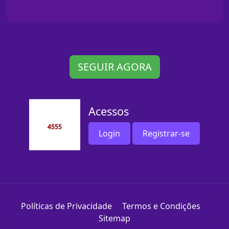
SEGUIR AGORA
Acessos
Login
Registrar-se
Políticas de Privacidade
Termos e Condições
Sitemap