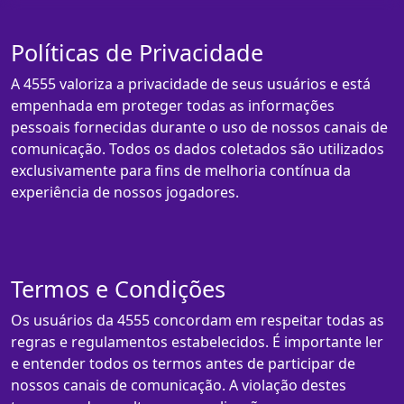
Políticas de Privacidade
A 4555 valoriza a privacidade de seus usuários e está
empenhada em proteger todas as informações
pessoais fornecidas durante o uso de nossos canais de
comunicação. Todos os dados coletados são utilizados
exclusivamente para fins de melhoria contínua da
experiência de nossos jogadores.
Termos e Condições
Os usuários da 4555 concordam em respeitar todas as
regras e regulamentos estabelecidos. É importante ler
e entender todos os termos antes de participar de
nossos canais de comunicação. A violação destes