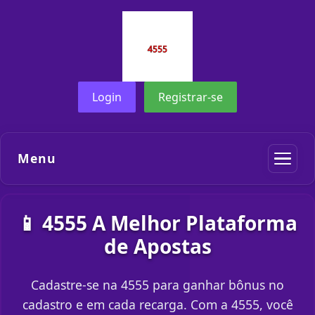
Login
Registrar-se
Menu
📱 4555 A Melhor Plataforma
de Apostas
Cadastre-se na 4555 para ganhar bônus no
cadastro e em cada recarga. Com a 4555, você