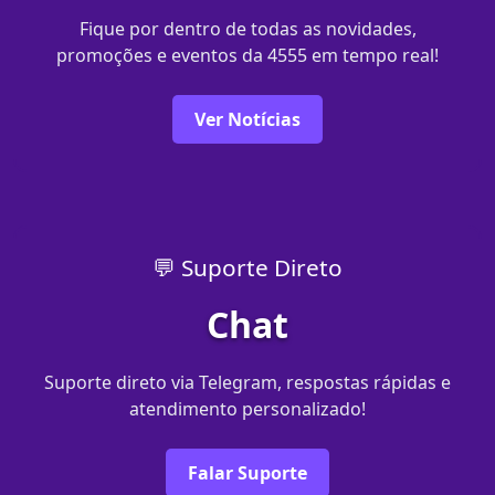
Fique por dentro de todas as novidades,
promoções e eventos da 4555 em tempo real!
Ver Notícias
💬 Suporte Direto
Chat
Suporte direto via Telegram, respostas rápidas e
atendimento personalizado!
Falar Suporte