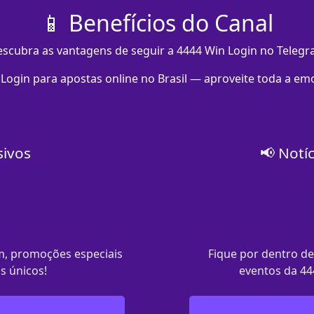
📱 Benefícios do Canal
scubra as vantagens de seguir a 4444 Win Login no Teleg
Login para apostas online no Brasil — aproveite toda a emo
sivos
📢 Notí
m, promoções especiais
Fique por dentro d
s únicos!
eventos da 44