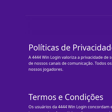
Políticas de Privacida
A 4444 Win Login valoriza a privacidade de
de nossos canais de comunicação. Todos os 
nossos jogadores.
Termos e Condições
Os usuários da 4444 Win Login concordam em