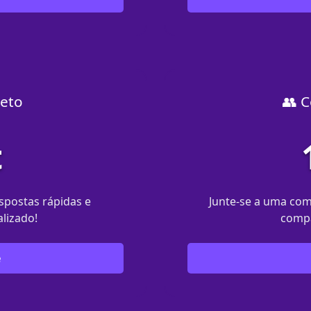
reto
👥 
t
espostas rápidas e
Junte-se a uma com
lizado!
compa
e