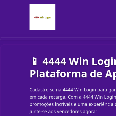
📱 4444 Win Logi
Plataforma de A
Cadastre-se na 4444 Win Login para ga
em cada recarga. Com a 4444 Win Login
promoções incríveis e uma experiência d
Junte-se aos vencedores agora!