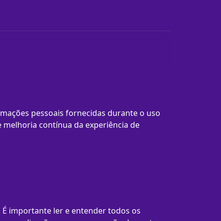
ormações pessoais fornecidas durante o uso
e melhoria contínua da experiência de
 É importante ler e entender todos os