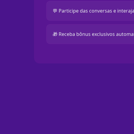
💬 Participe das conversas e interaj
🎁 Receba bônus exclusivos autom