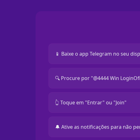
📱 Baixe o app Telegram no seu disp
🔍 Procure por "@4444 Win LoginOfi
👆 Toque em "Entrar" ou "Join"
🔔 Ative as notificações para não p