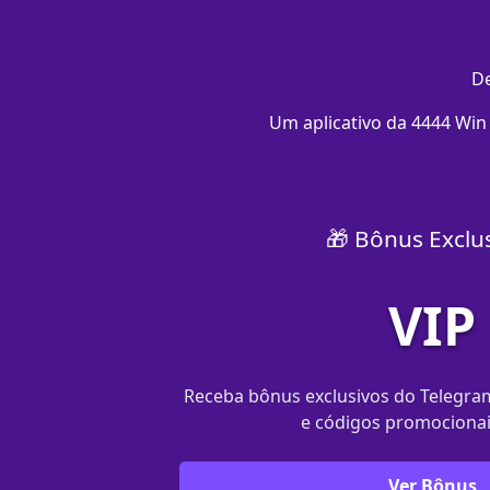
De
Um aplicativo da 4444 Win 
🎁 Bônus Exclu
VIP
Receba bônus exclusivos do Telegra
e códigos promocionai
Ver Bônus