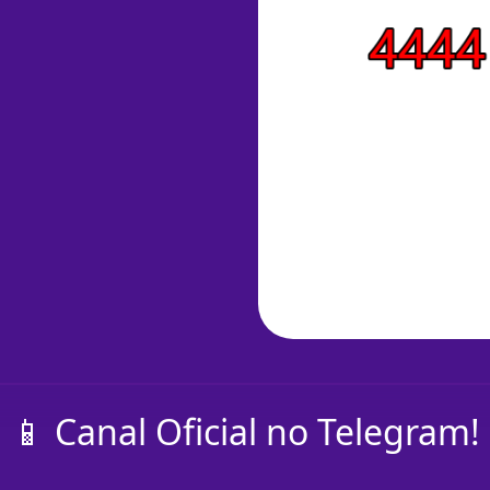
📱 Canal Oficial no Telegram!