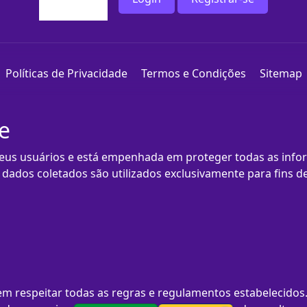
Políticas de Privacidade
Termos e Condições
Sitemap
de
 seus usuários e está empenhada em proteger todas as inf
dados coletados são utilizados exclusivamente para fins d
 respeitar todas as regras e regulamentos estabelecidos.