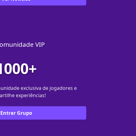
Comunidade VIP
1000+
unidade exclusiva de jogadores e
rtilhe experiências!
Entrar Grupo