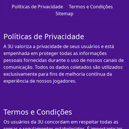
Políticas de Privacidade
Termos e Condições
Sitemap
Políticas de Privacidade
A 3U valoriza a privacidade de seus usuários e está
empenhada em proteger todas as informações
pessoais fornecidas durante o uso de nossos canais de
comunicação. Todos os dados coletados são utilizados
exclusivamente para fins de melhoria contínua da
experiência de nossos jogadores.
Termos e Condições
Os usuários da 3U concordam em respeitar todas as
regras e regulamentos estabelecidos. É importante ler