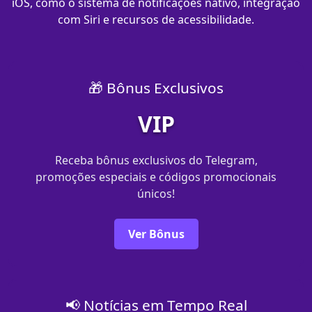
iOS, como o sistema de notificações nativo, integração
com Siri e recursos de acessibilidade.
🎁 Bônus Exclusivos
VIP
Receba bônus exclusivos do Telegram,
promoções especiais e códigos promocionais
únicos!
Ver Bônus
📢 Notícias em Tempo Real