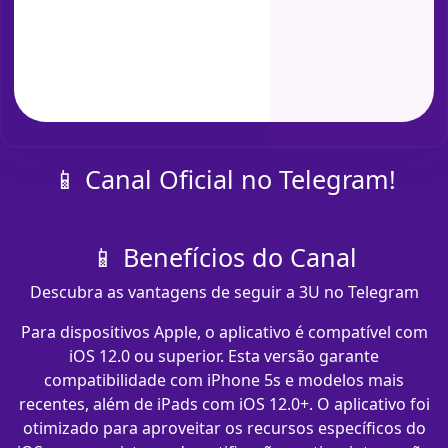
📱 Canal Oficial no Telegram!
📱 Benefícios do Canal
Descubra as vantagens de seguir a 3U no Telegram
Para dispositivos Apple, o aplicativo é compatível com
iOS 12.0 ou superior. Esta versão garante
compatibilidade com iPhone 5s e modelos mais
recentes, além de iPads com iOS 12.0+. O aplicativo foi
otimizado para aproveitar os recursos específicos do