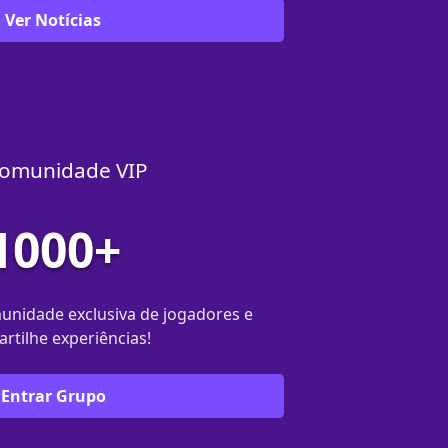
Ver Notícias
Comunidade VIP
1000+
unidade exclusiva de jogadores e
rtilhe experiências!
Entrar Grupo