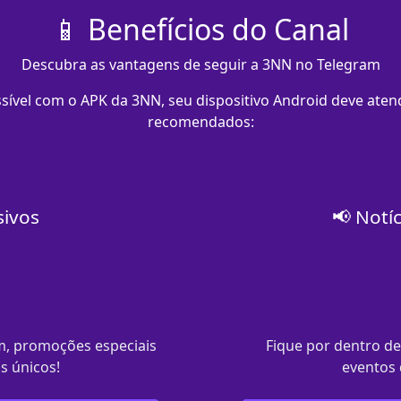
📱 Benefícios do Canal
Descubra as vantagens de seguir a 3NN no Telegram
ssível com o APK da 3NN, seu dispositivo Android deve aten
recomendados:
sivos
📢 Notí
m, promoções especiais
Fique por dentro d
s únicos!
eventos 