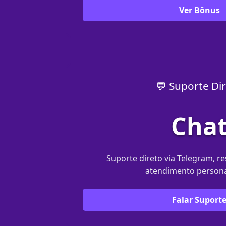
Ver Bônus
💬 Suporte Di
Cha
Suporte direto via Telegram, r
atendimento persona
Falar Suport