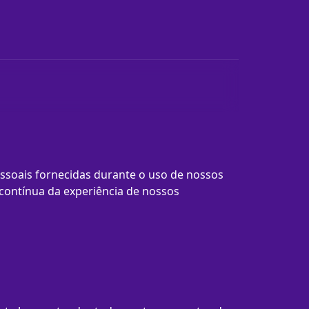
ssoais fornecidas durante o uso de nossos
 contínua da experiência de nossos