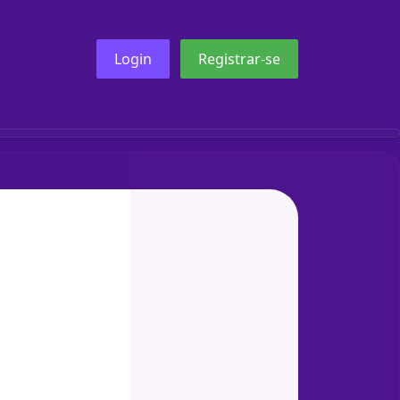
Login
Registrar-se