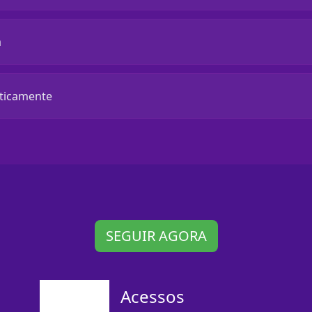
a
aticamente
SEGUIR AGORA
Acessos