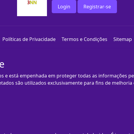
Login
Registrar-se
Políticas de Privacidade
Termos e Condições
Sitemap
de
rios e está empenhada em proteger todas as informações pe
tados são utilizados exclusivamente para fins de melhoria