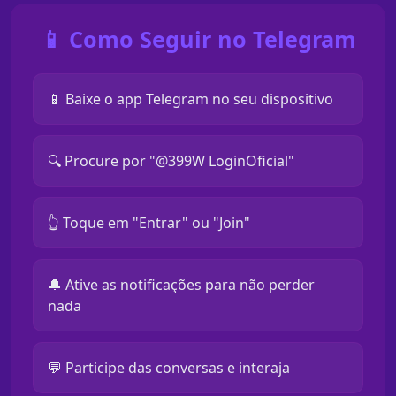
📱 Como Seguir no Telegram
📱 Baixe o app Telegram no seu dispositivo
🔍 Procure por "@399W LoginOficial"
👆 Toque em "Entrar" ou "Join"
🔔 Ative as notificações para não perder
nada
💬 Participe das conversas e interaja