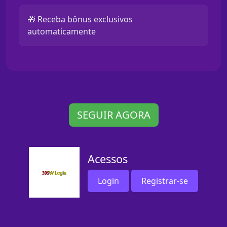
🎁 Receba bônus exclusivos
automaticamente
SEGUIR AGORA
Acessos
Login
Registrar-se