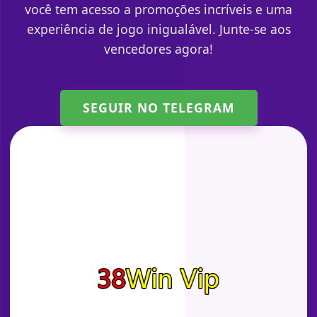
você tem acesso a promoções incríveis e uma
experiência de jogo inigualável. Junte-se aos
vencedores agora!
SEGUIR NO TELEGRAM