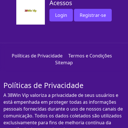
Acessos
Login
Registrar-se
Políticas de Privacidade
Termos e Condições
Sitemap
Políticas de Privacidade
A 38Win Vip valoriza a privacidade de seus usuários e
está empenhada em proteger todas as informações
pessoais fornecidas durante o uso de nossos canais de
comunicação. Todos os dados coletados são utilizados
exclusivamente para fins de melhoria contínua da