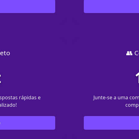
reto
👥 
t
espostas rápidas e
Junte-se a uma com
lizado!
compa
e