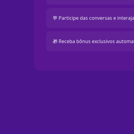
💬 Participe das conversas e interaj
🎁 Receba bônus exclusivos autom