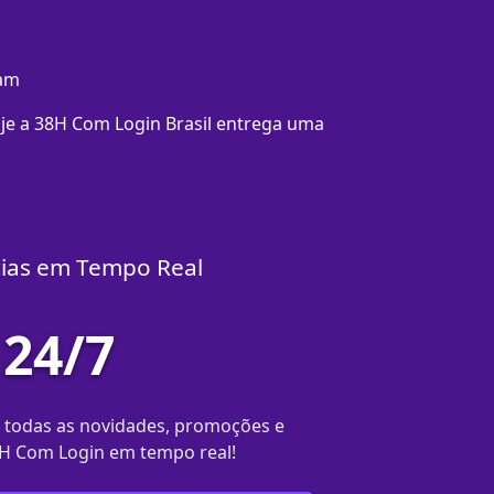
ram
je a 38H Com Login Brasil entrega uma
cias em Tempo Real
24/7
e todas as novidades, promoções e
H Com Login em tempo real!