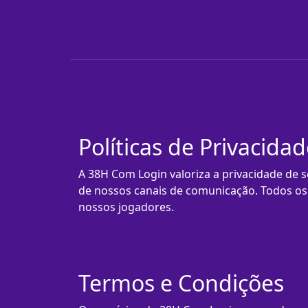
Políticas de Privacida
A 38H Com Login valoriza a privacidade de
de nossos canais de comunicação. Todos os 
nossos jogadores.
Termos e Condições