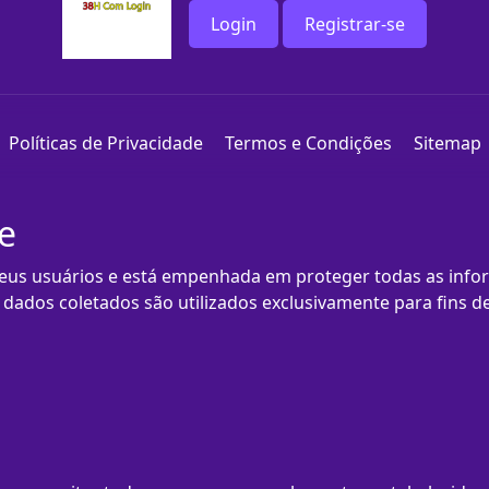
Login
Registrar-se
Políticas de Privacidade
Termos e Condições
Sitemap
de
 seus usuários e está empenhada em proteger todas as info
dados coletados são utilizados exclusivamente para fins d