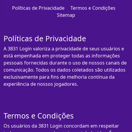
Políticas de Privacidade
Termos e Condições
Sitemap
Políticas de Privacidade
A 3831 Login valoriza a privacidade de seus usuários e
está empenhada em proteger todas as informações
pessoais fornecidas durante o uso de nossos canais de
comunicação. Todos os dados coletados são utilizados
exclusivamente para fins de melhoria contínua da
experiência de nossos jogadores.
Termos e Condições
Os usuários da 3831 Login concordam em respeitar