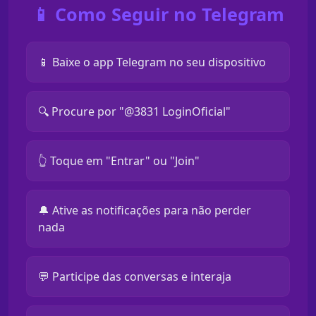
📱 Como Seguir no Telegram
📱 Baixe o app Telegram no seu dispositivo
🔍 Procure por "@3831 LoginOficial"
👆 Toque em "Entrar" ou "Join"
🔔 Ative as notificações para não perder
nada
💬 Participe das conversas e interaja