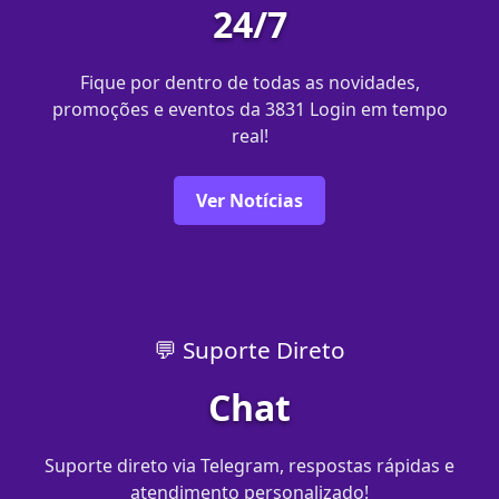
24/7
Fique por dentro de todas as novidades,
promoções e eventos da 3831 Login em tempo
real!
Ver Notícias
💬 Suporte Direto
Chat
Suporte direto via Telegram, respostas rápidas e
atendimento personalizado!