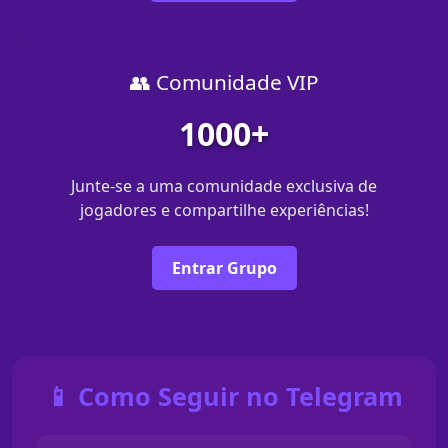
👥 Comunidade VIP
1000+
Junte-se a uma comunidade exclusiva de
jogadores e compartilhe experiências!
Entrar Grupo
📱 Como Seguir no Telegram