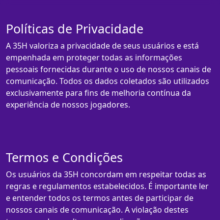
Políticas de Privacidade
A 35H valoriza a privacidade de seus usuários e está
empenhada em proteger todas as informações
pessoais fornecidas durante o uso de nossos canais de
comunicação. Todos os dados coletados são utilizados
exclusivamente para fins de melhoria contínua da
experiência de nossos jogadores.
Termos e Condições
Os usuários da 35H concordam em respeitar todas as
regras e regulamentos estabelecidos. É importante ler
e entender todos os termos antes de participar de
nossos canais de comunicação. A violação destes