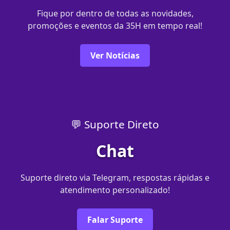
Fique por dentro de todas as novidades,
promoções e eventos da 35H em tempo real!
Ver Notícias
💬 Suporte Direto
Chat
Suporte direto via Telegram, respostas rápidas e
atendimento personalizado!
Falar Suporte