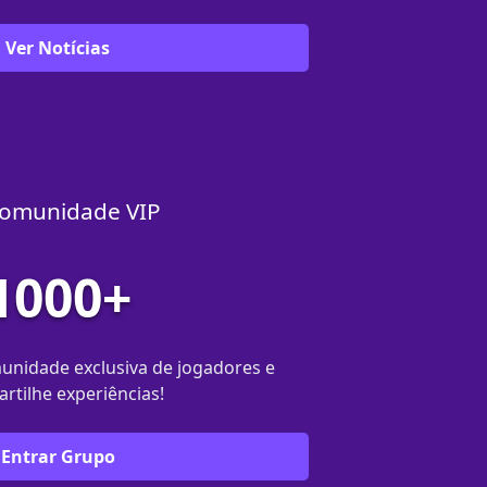
Ver Notícias
Comunidade VIP
1000+
unidade exclusiva de jogadores e
rtilhe experiências!
Entrar Grupo