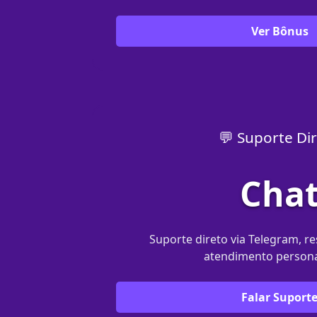
Ver Bônus
💬 Suporte Di
Cha
Suporte direto via Telegram, r
atendimento persona
Falar Suport