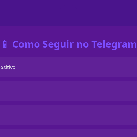
📱 Como Seguir no Telegram
ositivo