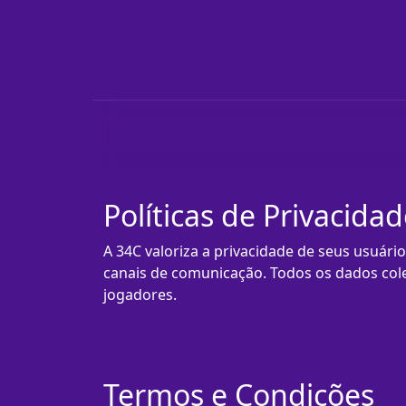
Políticas de Privacida
A 34C valoriza a privacidade de seus usuár
canais de comunicação. Todos os dados cole
jogadores.
Termos e Condições