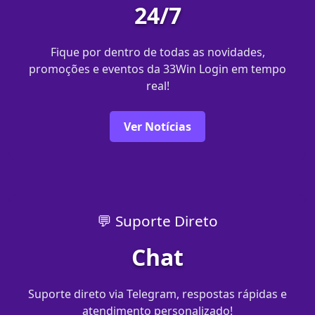
24/7
Fique por dentro de todas as novidades,
promoções e eventos da 33Win Login em tempo
real!
Ver Notícias
💬 Suporte Direto
Chat
Suporte direto via Telegram, respostas rápidas e
atendimento personalizado!