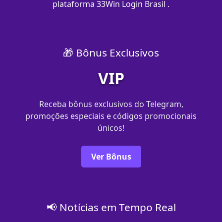
plataforma 33Win Login Brasil .
🎁 Bônus Exclusivos
VIP
Receba bônus exclusivos do Telegram,
promoções especiais e códigos promocionais
únicos!
Ver Bônus
📢 Notícias em Tempo Real