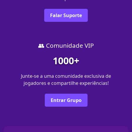
Falar Suporte
👥 Comunidade VIP
1000+
Junte-se a uma comunidade exclusiva de
jogadores e compartilhe experiências!
Entrar Grupo