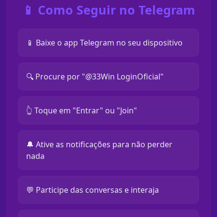
📱 Como Seguir no Telegram
📱 Baixe o app Telegram no seu dispositivo
🔍 Procure por "@33Win LoginOficial"
👆 Toque em "Entrar" ou "Join"
🔔 Ative as notificações para não perder
nada
💬 Participe das conversas e interaja