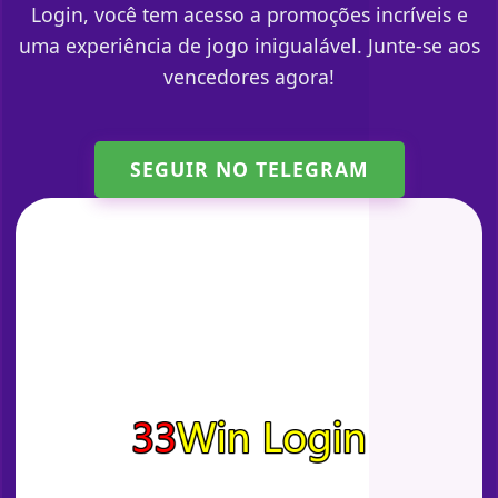
Login, você tem acesso a promoções incríveis e
uma experiência de jogo inigualável. Junte-se aos
vencedores agora!
SEGUIR NO TELEGRAM