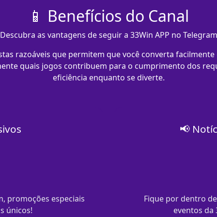
📱 Benefícios do Canal
Descubra as vantagens de seguir a 33Win APP no Telegra
ostas razoáveis que permitem que você converta facilmente
ente quais jogos contribuem para o cumprimento dos requi
eficiência enquanto se diverte.
sivos
📢 Notí
m, promoções especiais
Fique por dentro d
s únicos!
eventos da 