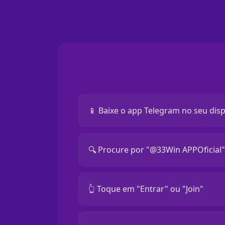
📱 Baixe o app Telegram no seu disp
🔍 Procure por "@33Win APPOficial"
👆 Toque em "Entrar" ou "Join"