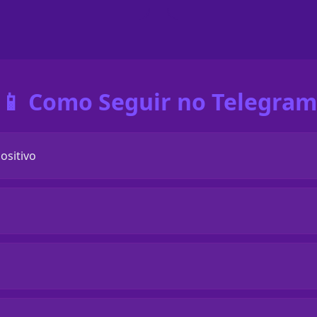
📱 Como Seguir no Telegram
ositivo