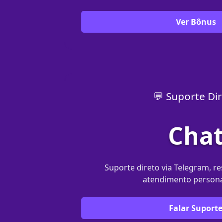
Ver Bônus
💬 Suporte Di
Cha
Suporte direto via Telegram, r
atendimento persona
Falar Suport