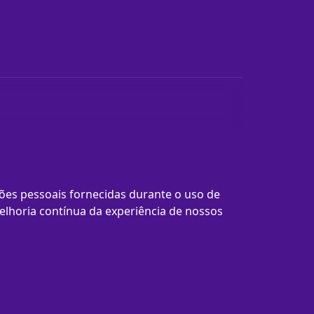
ões pessoais fornecidas durante o uso de
elhoria contínua da experiência de nossos