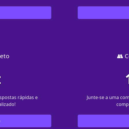
reto
👥 
t
espostas rápidas e
Junte-se a uma com
lizado!
compa
e