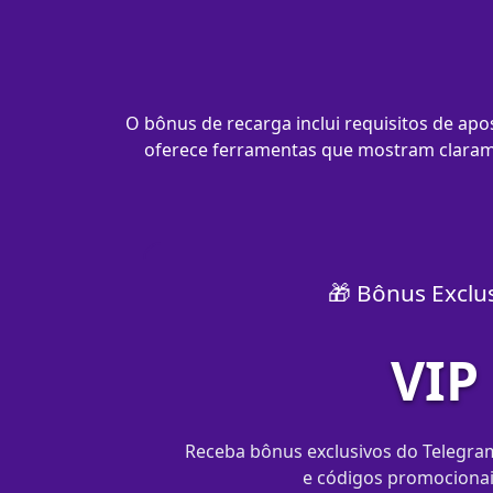
O bônus de recarga inclui requisitos de ap
oferece ferramentas que mostram claram
🎁 Bônus Exclu
VIP
Receba bônus exclusivos do Telegra
e códigos promocionai