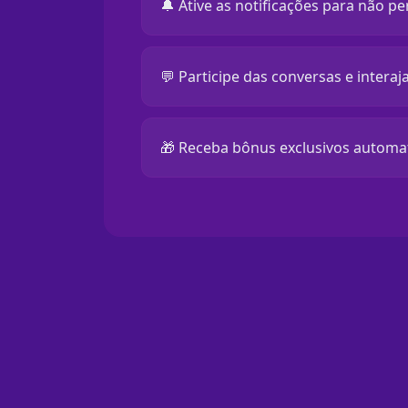
🔔 Ative as notificações para não p
💬 Participe das conversas e interaj
🎁 Receba bônus exclusivos autom