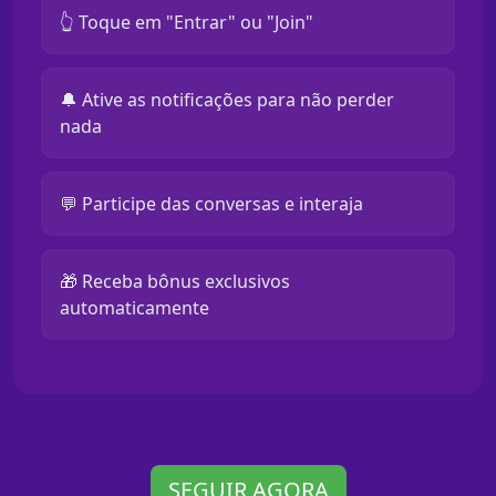
👆 Toque em "Entrar" ou "Join"
🔔 Ative as notificações para não perder
nada
💬 Participe das conversas e interaja
🎁 Receba bônus exclusivos
automaticamente
SEGUIR AGORA