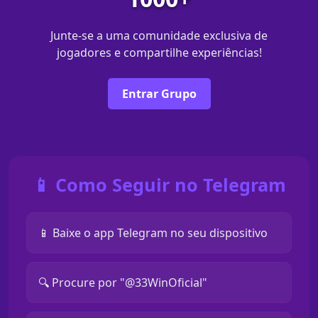
Junte-se a uma comunidade exclusiva de
jogadores e compartilhe experiências!
Entrar Grupo
📱 Como Seguir no Telegram
📱 Baixe o app Telegram no seu dispositivo
🔍 Procure por "@33WinOficial"