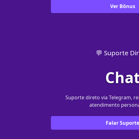
Ver Bônus
💬 Suporte Di
Cha
Suporte direto via Telegram, r
atendimento persona
Falar Suport