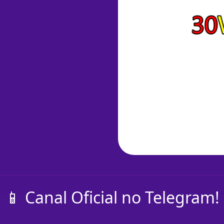
📱 Canal Oficial no Telegram!