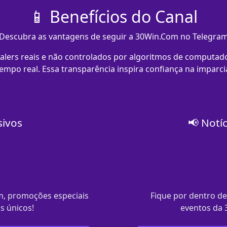
📱 Benefícios do Canal
Descubra as vantagens de seguir a 30Win.Com no Telegra
alers reais e não controlados por algoritmos de computad
empo real. Essa transparência inspira confiança na imparci
sivos
📢 Notí
m, promoções especiais
Fique por dentro d
s únicos!
eventos da 