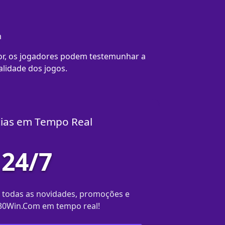
m
or, os jogadores podem testemunhar a
alidade dos jogos.
cias em Tempo Real
24/7
e todas as novidades, promoções e
30Win.Com em tempo real!