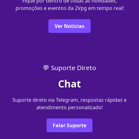
Fique por dentro de todas as novidades,
promoções e eventos da 2Vpg em tempo real!
Ver Notícias
💬 Suporte Direto
Chat
Suporte direto via Telegram, respostas rápidas e
atendimento personalizado!
Falar Suporte