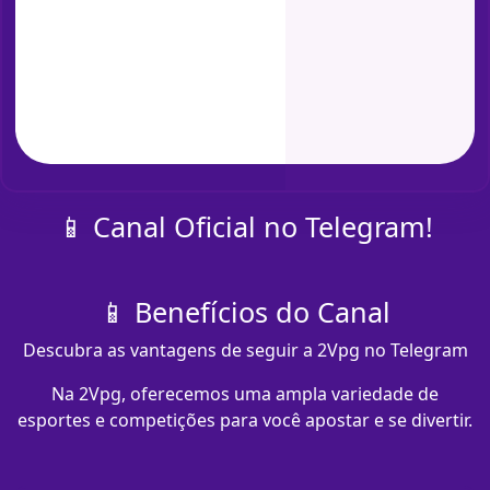
📱 Canal Oficial no Telegram!
📱 Benefícios do Canal
Descubra as vantagens de seguir a 2Vpg no Telegram
Na 2Vpg, oferecemos uma ampla variedade de
esportes e competições para você apostar e se divertir.