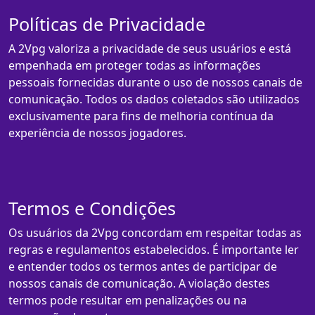
Políticas de Privacidade
A 2Vpg valoriza a privacidade de seus usuários e está
empenhada em proteger todas as informações
pessoais fornecidas durante o uso de nossos canais de
comunicação. Todos os dados coletados são utilizados
exclusivamente para fins de melhoria contínua da
experiência de nossos jogadores.
Termos e Condições
Os usuários da 2Vpg concordam em respeitar todas as
regras e regulamentos estabelecidos. É importante ler
e entender todos os termos antes de participar de
nossos canais de comunicação. A violação destes
termos pode resultar em penalizações ou na