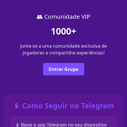
👥 Comunidade VIP
1000+
Junte-se a uma comunidade exclusiva de
jogadores e compartilhe experiências!
Entrar Grupo
📱 Como Seguir no Telegram
📱 Baixe o app Telegram no seu dispositivo