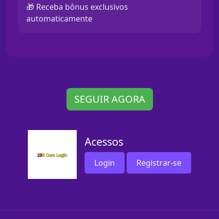
🎁 Receba bônus exclusivos
automaticamente
SEGUIR AGORA
Acessos
Login
Registrar-se