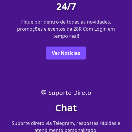
24/7
Fique por dentro de todas as novidades,
promoções e eventos da 28R Com Login em
tempo real!
Ver Notícias
💬 Suporte Direto
Chat
Suporte direto via Telegram, respostas rápidas e
atendimento personalizado!