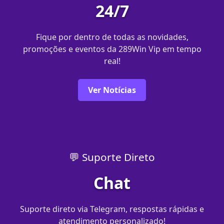
24/7
Fique por dentro de todas as novidades,
promoções e eventos da 289Win Vip em tempo
real!
Ver Notícias
💬 Suporte Direto
Chat
Suporte direto via Telegram, respostas rápidas e
atendimento personalizado!