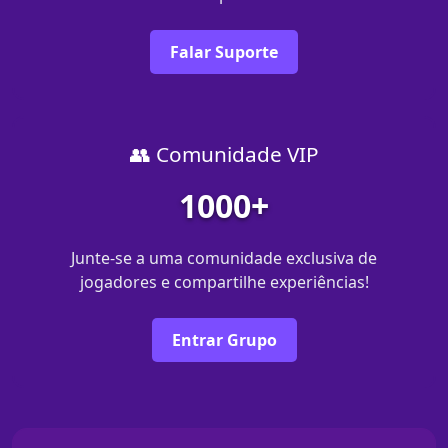
Falar Suporte
👥 Comunidade VIP
1000+
Junte-se a uma comunidade exclusiva de
jogadores e compartilhe experiências!
Entrar Grupo