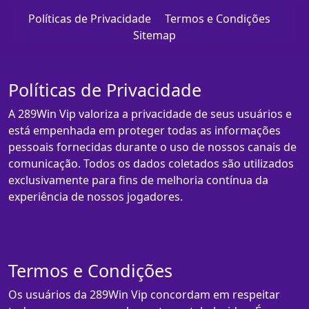
Políticas de Privacidade
Termos e Condições
Sitemap
Políticas de Privacidade
A 289Win Vip valoriza a privacidade de seus usuários e
está empenhada em proteger todas as informações
pessoais fornecidas durante o uso de nossos canais de
comunicação. Todos os dados coletados são utilizados
exclusivamente para fins de melhoria contínua da
experiência de nossos jogadores.
Termos e Condições
Os usuários da 289Win Vip concordam em respeitar