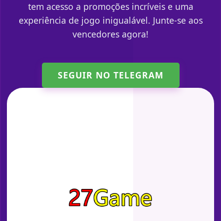
tem acesso a promoções incríveis e uma
experiência de jogo inigualável. Junte-se aos
vencedores agora!
SEGUIR NO TELEGRAM