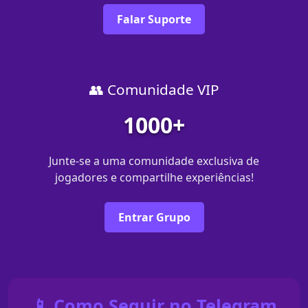
Falar Suporte
👥 Comunidade VIP
1000+
Junte-se a uma comunidade exclusiva de
jogadores e compartilhe experiências!
Entrar Grupo
📱 Como Seguir no Telegram