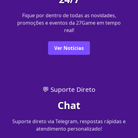
Fique por dentro de todas as novidades,
promoções e eventos da 27Game em tempo
real!
Ver Notícias
💬 Suporte Direto
Chat
Suporte direto via Telegram, respostas rápidas e
atendimento personalizado!