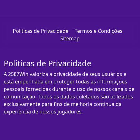
Políticas de Privacidade
Termos e Condições
Sitemap
Políticas de Privacidade
A 2587Win valoriza a privacidade de seus usuários e
está empenhada em proteger todas as informações
pessoais fornecidas durante o uso de nossos canais de
comunicação. Todos os dados coletados são utilizados
exclusivamente para fins de melhoria contínua da
experiência de nossos jogadores.