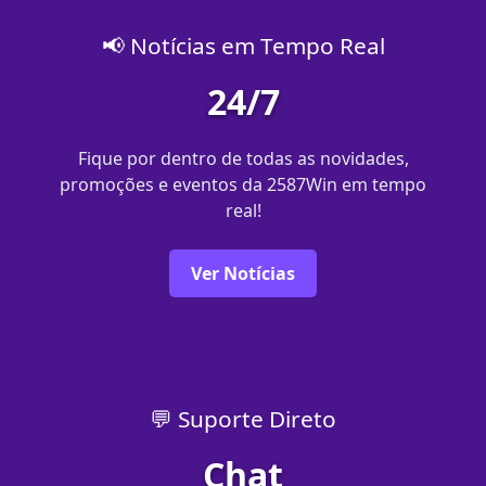
📢 Notícias em Tempo Real
24/7
Fique por dentro de todas as novidades,
promoções e eventos da 2587Win em tempo
real!
Ver Notícias
💬 Suporte Direto
Chat