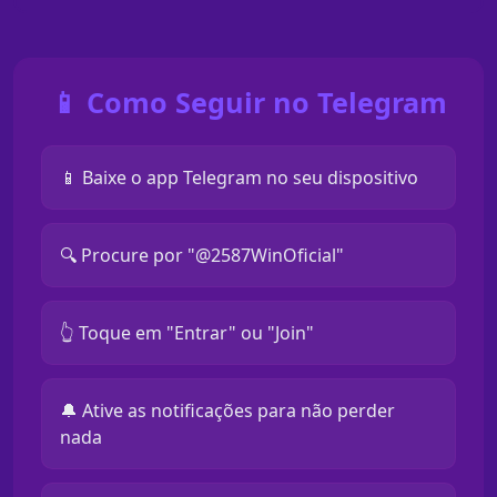
📱 Como Seguir no Telegram
📱 Baixe o app Telegram no seu dispositivo
🔍 Procure por "@2587WinOficial"
👆 Toque em "Entrar" ou "Join"
🔔 Ative as notificações para não perder
nada