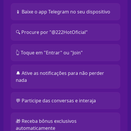
📱 Baixe o app Telegram no seu dispositivo
🔍 Procure por "@222HotOficial"
👆 Toque em "Entrar" ou "Join"
🔔 Ative as notificações para não perder
nada
💬 Participe das conversas e interaja
🎁 Receba bônus exclusivos
automaticamente