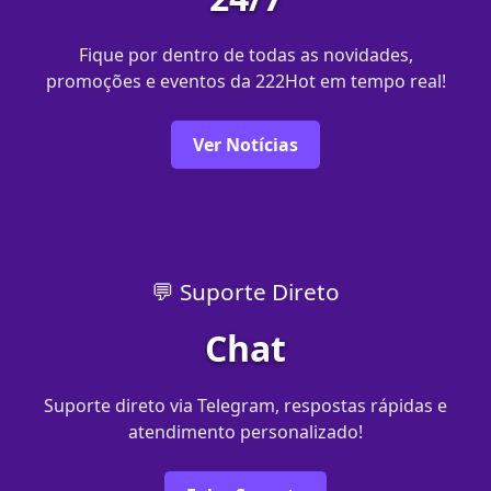
Fique por dentro de todas as novidades,
promoções e eventos da 222Hot em tempo real!
Ver Notícias
💬 Suporte Direto
Chat
Suporte direto via Telegram, respostas rápidas e
atendimento personalizado!