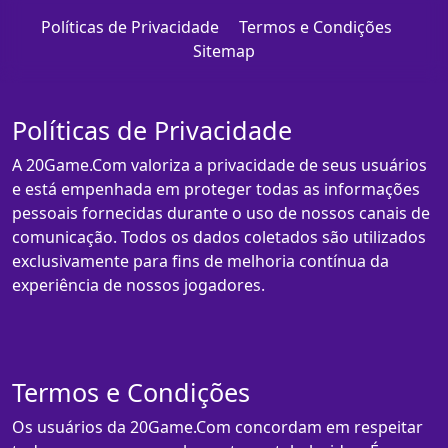
Políticas de Privacidade
Termos e Condições
Sitemap
Políticas de Privacidade
A 20Game.Com valoriza a privacidade de seus usuários
e está empenhada em proteger todas as informações
pessoais fornecidas durante o uso de nossos canais de
comunicação. Todos os dados coletados são utilizados
exclusivamente para fins de melhoria contínua da
experiência de nossos jogadores.
Termos e Condições
Os usuários da 20Game.Com concordam em respeitar