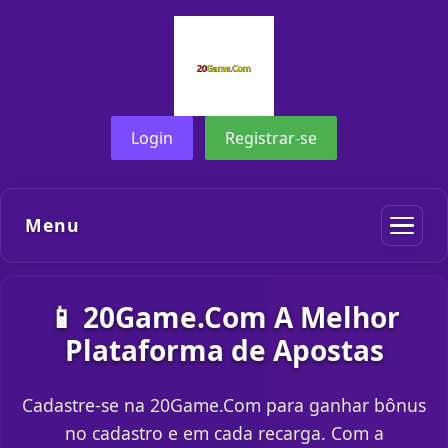
Login
Registrar-se
Menu
📱 20Game.Com A Melhor
Plataforma de Apostas
Cadastre-se na 20Game.Com para ganhar bônus
no cadastro e em cada recarga. Com a