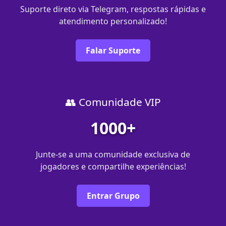
Suporte direto via Telegram, respostas rápidas e
atendimento personalizado!
Falar Suporte
👥 Comunidade VIP
1000+
Junte-se a uma comunidade exclusiva de
jogadores e compartilhe experiências!
Entrar Grupo