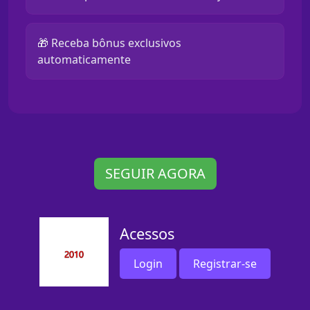
🎁 Receba bônus exclusivos
automaticamente
SEGUIR AGORA
Acessos
Login
Registrar-se