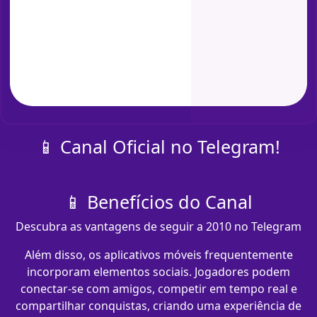
📱 Canal Oficial no Telegram!
📱 Benefícios do Canal
Descubra as vantagens de seguir a 2010 no Telegram
Além disso, os aplicativos móveis frequentemente
incorporam elementos sociais. Jogadores podem
conectar-se com amigos, competir em tempo real e
compartilhar conquistas, criando uma experiência de