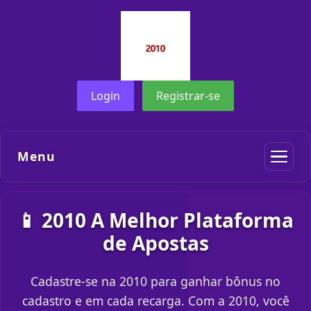
Login
Registrar-se
Menu
📱 2010 A Melhor Plataforma
de Apostas
Cadastre-se na 2010 para ganhar bônus no
cadastro e em cada recarga. Com a 2010, você