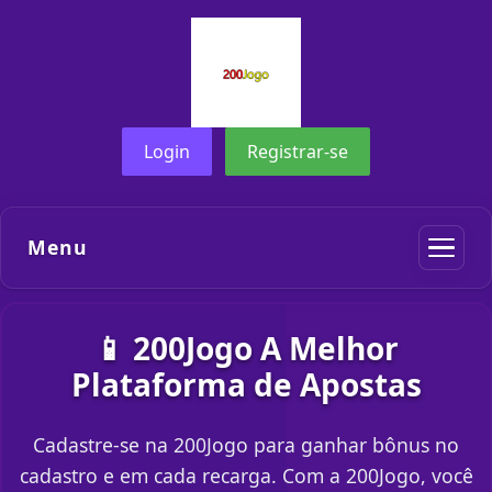
Login
Registrar-se
Menu
📱 200Jogo A Melhor
Plataforma de Apostas
Cadastre-se na 200Jogo para ganhar bônus no
cadastro e em cada recarga. Com a 200Jogo, você