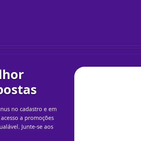
lhor
postas
nus no cadastro e em
 acesso a promoções
ualável. Junte-se aos