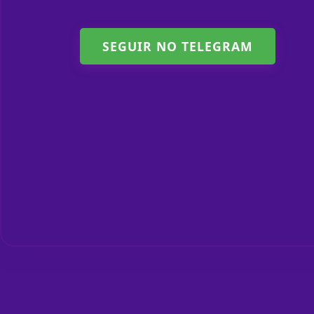
SEGUIR NO TELEGRAM