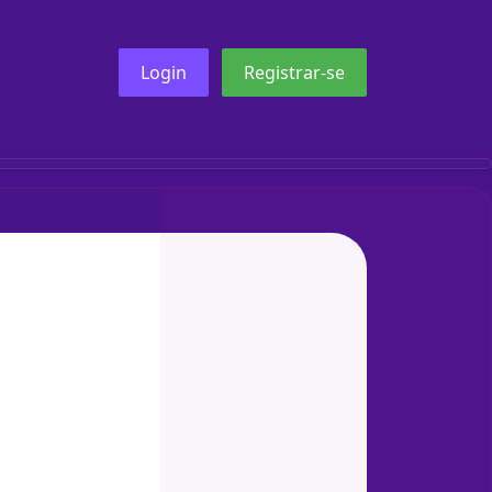
Login
Registrar-se