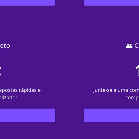
reto
👥 
t
espostas rápidas e
Junte-se a uma com
lizado!
compa
e