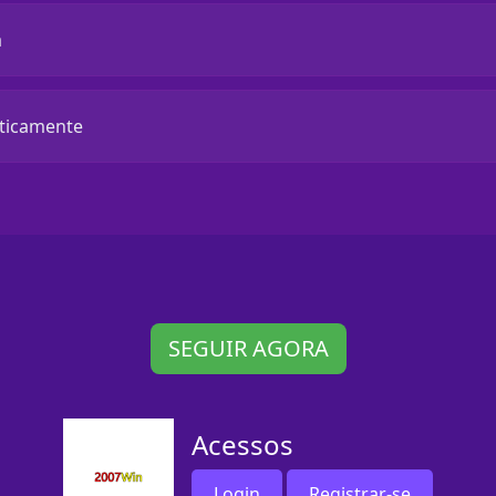
a
aticamente
SEGUIR AGORA
Acessos
Login
Registrar-se