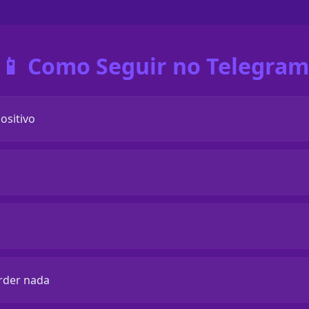
📱 Como Seguir no Telegram
ositivo
erder nada