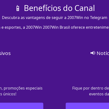
📱 Benefícios do Canal
Descubra as vantagens de seguir a 2007Win no Telegram
 e esportes, a 2007Win 2007Win Brasil oferece entretenim
sivos
📢 Notí
m, promoções especiais
Fique por dentro d
s únicos!
eventos da