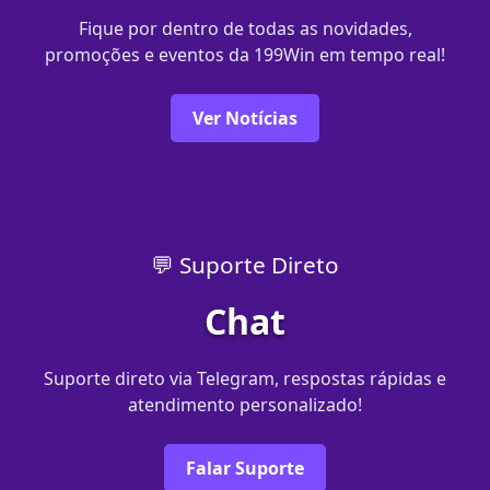
Fique por dentro de todas as novidades,
promoções e eventos da 199Win em tempo real!
Ver Notícias
💬 Suporte Direto
Chat
Suporte direto via Telegram, respostas rápidas e
atendimento personalizado!
Falar Suporte