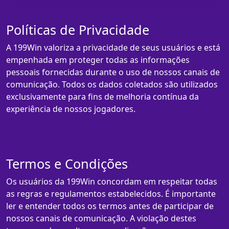
Políticas de Privacidade
A 199Win valoriza a privacidade de seus usuários e está
empenhada em proteger todas as informações
pessoais fornecidas durante o uso de nossos canais de
comunicação. Todos os dados coletados são utilizados
exclusivamente para fins de melhoria contínua da
experiência de nossos jogadores.
Termos e Condições
Os usuários da 199Win concordam em respeitar todas
as regras e regulamentos estabelecidos. É importante
ler e entender todos os termos antes de participar de
nossos canais de comunicação. A violação destes